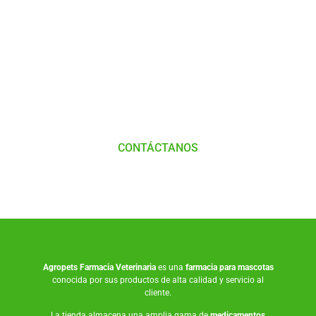
Tienes Dudas o consultas
Comunícate
con
Nosotros
CONTÁCTANOS
Agropets
Farmacia Veterinaria
es una
farmacia para mascotas
conocida por sus productos de alta calidad y servicio al
cliente.
La tienda almacena una amplia gama de
medicamentos