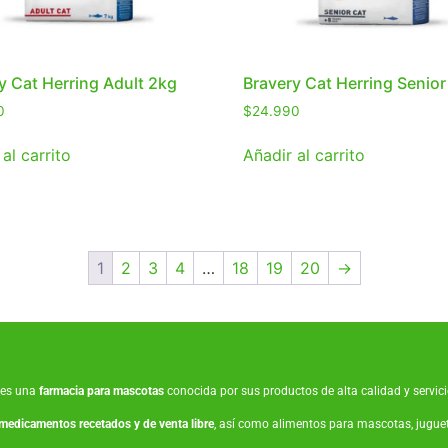
y Cat Herring Adult 2kg
Bravery Cat Herring Senior
0
$
24.990
al carrito
Añadir al carrito
1
2
3
4
…
18
19
20
→
es una
farmacia para mascotas
conocida por sus productos de alta calidad y servicio
medicamentos recetados y de venta libre
, así como
alimentos para mascotas
,
jugue