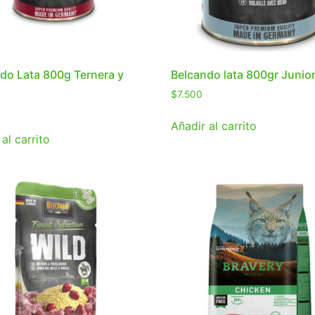
do Lata 800g Ternera y
Belcando lata 800gr Junio
$
7.500
Añadir al carrito
al carrito