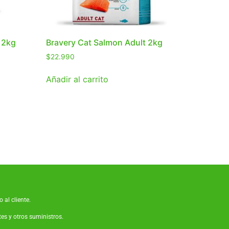
 2kg
Bravery Cat Salmon Adult 2kg
$
22.990
Añadir al carrito
 al cliente.
tes
y otros suministros.