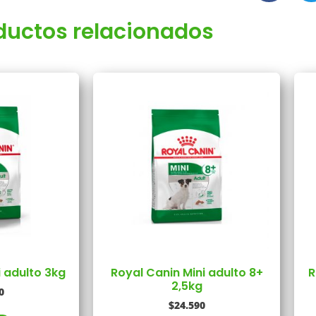
ductos relacionados
i adulto 3kg
Royal Canin Mini adulto 8+
R
2,5kg
0
$
24.590