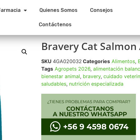
Farmacia
Quienes Somos
Consejos
Contáctenos
Bravery Cat Salmon 
SKU
4GA020032
Categories
Alimentos
,
Tags
Agropets 2026
,
alimentación balan
bienestar animal
,
bravery
,
cuidado veterin
saludables
,
nutrición especializada