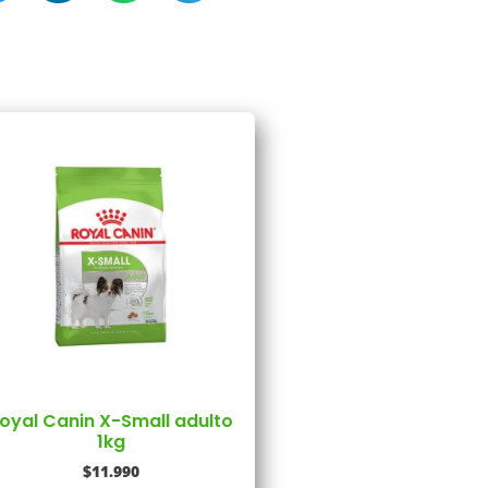
oyal Canin X-Small adulto
1kg
$
11.990