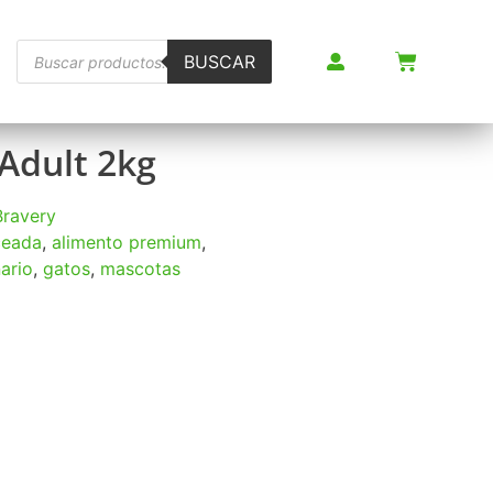
BUSCAR
Adult 2kg
Bravery
ceada
,
alimento premium
,
ario
,
gatos
,
mascotas