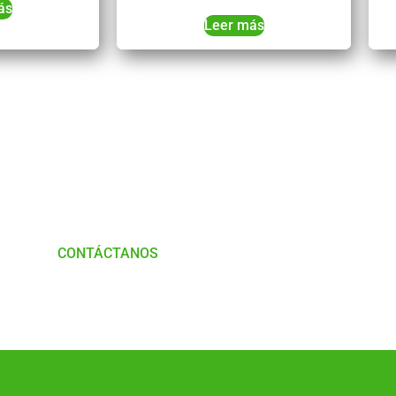
ás
Leer más
Tienes Dudas o consultas
munícate con
Nosotros
CONTÁCTANOS