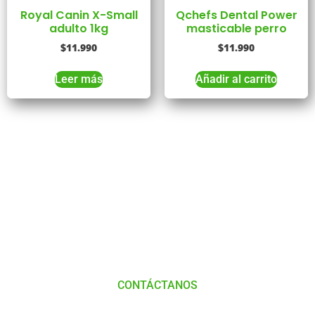
Royal Canin X-Small
Qchefs Dental Power
adulto 1kg
masticable perro
$
11.990
$
11.990
Leer más
Añadir al carrito
Tienes Dudas o consultas
Comunícate
con
Nosotros
CONTÁCTANOS