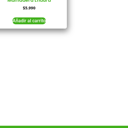
Mamadera Lhaura
$
5.990
Añadir al carrito