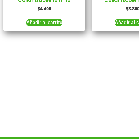
Collar isabelino n° 15
Collar isabeli
$
4.400
$
3.80
Añadir al carrito
Añadir al c
Co