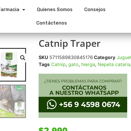
Farmacia
Quienes Somos
Consejos
Contáctenos
Catnip Traper
SKU
5711589830845176
Category
Juguet
Tags
Catnip
,
gato
,
hierga
,
Nepeta cataria
$
2.990