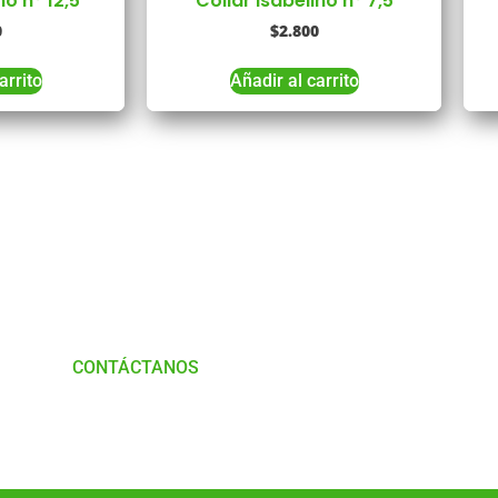
no n° 12,5
Collar isabelino n° 7,5
0
$
2.800
arrito
Añadir al carrito
Tienes Dudas o consultas
munícate con
Nosotros
CONTÁCTANOS