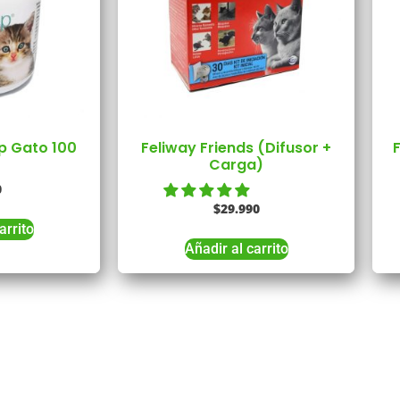
p Gato 100
Feliway Friends (Difusor +
Carga)
0
$
29.990
arrito
Añadir al carrito
Tienes Dudas o consultas
munícate con