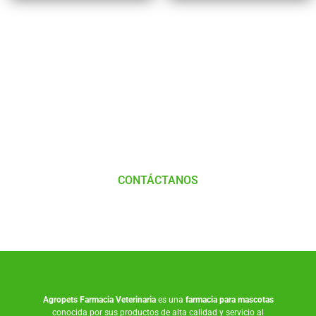
Tienes Dudas o consultas
Comunícate
con
Nosotros
CONTÁCTANOS
Agropets
Farmacia Veterinaria
es una
farmacia para mascotas
conocida por sus productos de alta calidad y servicio al