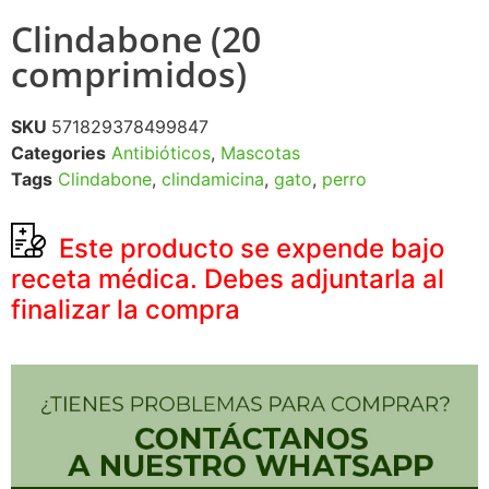
Clindabone (20
comprimidos)
SKU
571829378499847
Categories
Antibióticos
,
Mascotas
Tags
Clindabone
,
clindamicina
,
gato
,
perro
Este producto se expende bajo
receta médica. Debes adjuntarla al
finalizar la compra