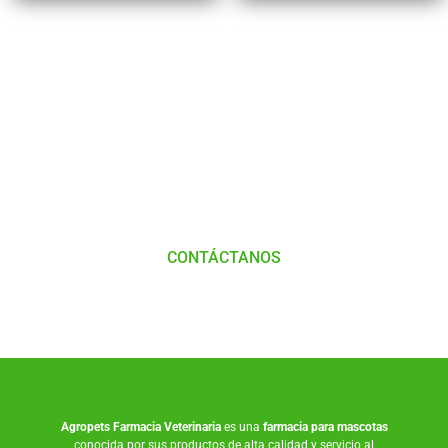
Tienes Dudas o consultas
Comunícate
con
Nosotros
CONTÁCTANOS
Agropets
Farmacia Veterinaria
es una
farmacia para mascotas
conocida por sus productos de alta calidad y servicio al