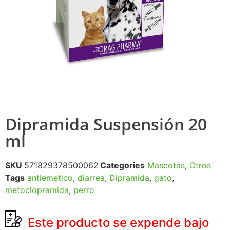
Dipramida Suspensión 20
ml
SKU
571829378500062
Categories
Mascotas
,
Otros
Tags
antiemetico
,
diarrea
,
Dipramida
,
gato
,
metoclopramida
,
perro
Este producto se expende bajo