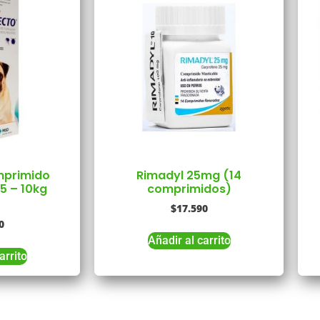
mprimido
Rimadyl 25mg (14
,5 – 10kg
comprimidos)
$
17.590
0
Añadir al carrito
arrito