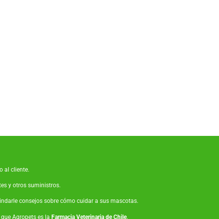
 al cliente.
tes
y otros suministros.
brindarle consejos sobre cómo cuidar a sus mascotas.
o que Agropets es la
Farmacia Veterinaria de Chile
.