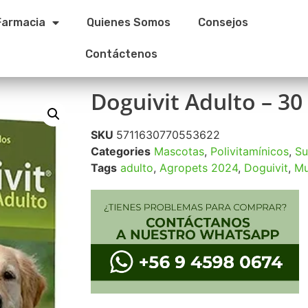
Farmacia
Quienes Somos
Consejos
Contáctenos
Doguivit Adulto – 3
SKU
5711630770553622
Categories
Mascotas
,
Polivitamínicos
,
Su
Tags
adulto
,
Agropets 2024
,
Doguivit
,
Mu