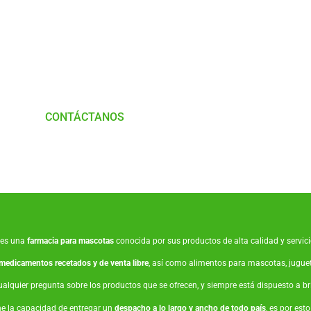
Tienes Dudas o consultas
munícate con
Nosotros
CONTÁCTANOS
es una
farmacia para mascotas
conocida por sus productos de alta calidad y servicio
medicamentos recetados y de venta libre
, así como
alimentos para mascotas
,
jugue
ualquier pregunta sobre los productos que se ofrecen, y siempre está dispuesto a 
ne la capacidad de entregar un
despacho a lo largo y ancho de todo país
, es por est