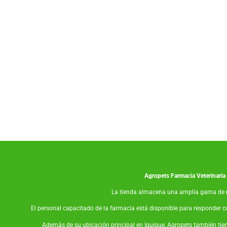
Co
Agropets
Farmacia Veterinaria
La tienda almacena una amplia gama de
El personal capacitado de la farmacia está disponible para responder c
Además de su ubicación principal en Iquique, Agropets también tie