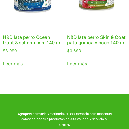
N&D lata perro Ocean
N&D lata perro Skin & Coat
trout & salmón mini 140 gr
pato quinoa y coco 140 gr
$
3.990
$
3.690
Leer más
Leer más
Agropets
Farmacia Veterinaria
es una
farmacia para mascotas
conocida por sus productos de alta calidad y servicio al
cliente.