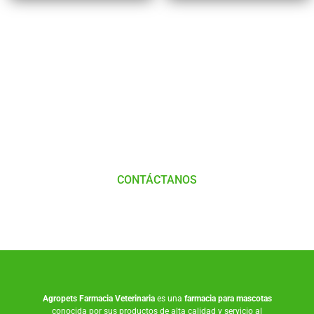
Tienes Dudas o consultas
Comunícate
con
Nosotros
CONTÁCTANOS
Agropets
Farmacia Veterinaria
es una
farmacia para mascotas
conocida por sus productos de alta calidad y servicio al