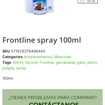
Frontline spray 100ml
SKU
571829378498444
Categories
Antiparasitarios
,
Mascotas
Tags
100ml
,
fipronil
,
Fronline
,
garrapatas
,
gato
,
perro
,
pulgas
,
spray
100ml