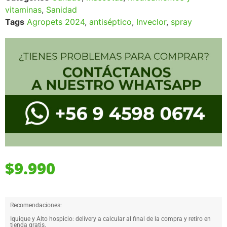
vitaminas
,
Sanidad
Tags
Agropets 2024
,
antiséptico
,
Inveclor
,
spray
$
9.990
Recomendaciones:
Iquique y Alto hospicio: delivery a calcular al final de la compra y retiro en
tienda gratis.