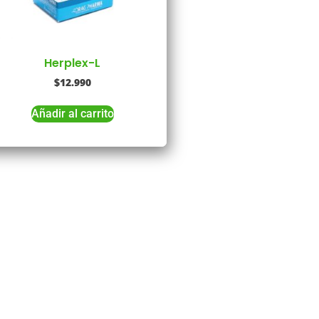
Herplex-L
$
12.990
Añadir al carrito