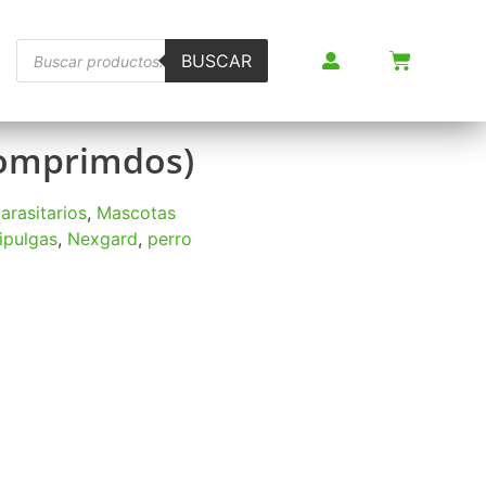
BUSCAR
comprimdos)
arasitarios
,
Mascotas
ipulgas
,
Nexgard
,
perro