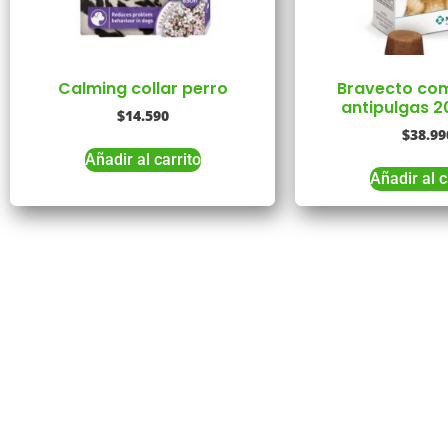
Calming collar perro
Bravecto co
antipulgas 2
$
14.590
$
38.99
Añadir al carrito
Añadir al c
Co