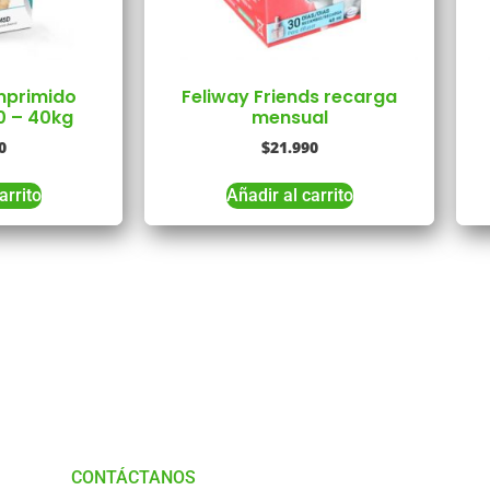
mprimido
Feliway Friends recarga
0 – 40kg
mensual
0
$
21.990
arrito
Añadir al carrito
Tienes Dudas o consultas
munícate con
Nosotros
CONTÁCTANOS