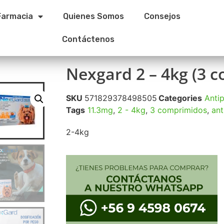
Farmacia
Quienes Somos
Consejos
Contáctenos
Nexgard 2 – 4kg (3 
SKU
571829378498505
Categories
Antip
Tags
11.3mg
,
2 - 4kg
,
3 comprimidos
,
ant
2-4kg