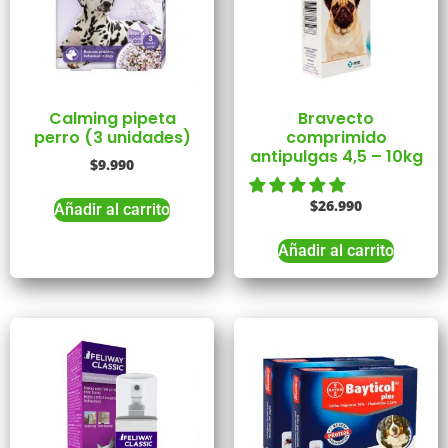
Calming pipeta
Bravecto
perro (3 unidades)
comprimido
antipulgas 4,5 – 10kg
$
9.990
$
26.990
Añadir al carrito
Añadir al carrito