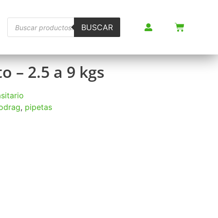
BUSCAR
o – 2.5 a 9 kgs
sitario
rodrag
,
pipetas