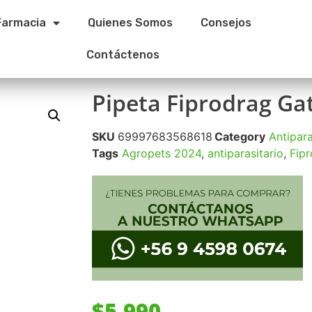
Farmacia
Quienes Somos
Consejos
Contáctenos
Pipeta Fiprodrag Gat
SKU
69997683568618
Category
Antipara
Tags
Agropets 2024
,
antiparasitario
,
Fip
$
5.990