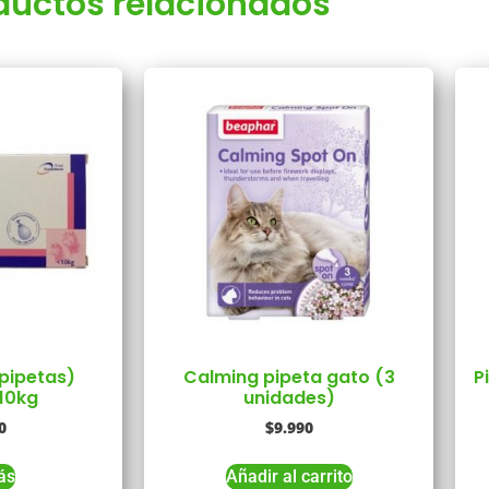
ductos relacionados
 pipetas)
Calming pipeta gato (3
P
10kg
unidades)
0
$
9.990
ás
Añadir al carrito