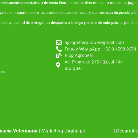
medicamentos recetados y de venta libre
, así como
alimentos para mascotas
,
jugue
ualquier pregunta sobre los productos que se ofrecen, y siempre está dispuesto a 
ne la capacidad de entregar un
despacho a lo largo y ancho de todo país
, es por est
agropetsiquique@gmail.com
Fono y WhatsApp: +56 9 4598 0674
Blog Agropets
Av. Progreso 2151 (Local 14)
Iquique.
mos
acia Veterinaria
| Marketing Digital por
DesignSEO
| Desarroll