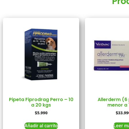
Pro
Pipeta Fiprodrag Perro – 10
Allerderm (6
a 20 kgs
menor a 
$
5.990
$
33.99
Añadir al carrito
Leer m