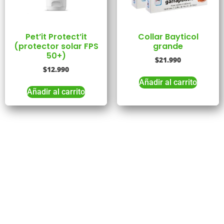
Pet’it Protect’it
Collar Bayticol
(protector solar FPS
grande
50+)
$
21.990
$
12.990
Añadir al carrito
Añadir al carrito
Tienes Dudas o consultas
Comunícate
con
Nosotros