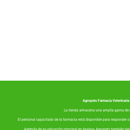
Co
Agropets
Farmacia Veterinaria
La tienda almacena una amplia gama de
El personal capacitado de la farmacia está disponible para responder c
Además de su ubicación principal en Iquique, Agropets también tie