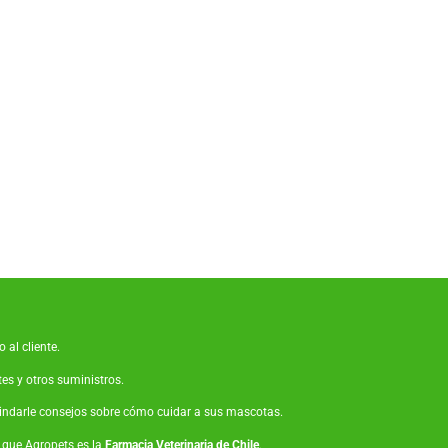
 al cliente.
tes
y otros suministros.
brindarle consejos sobre cómo cuidar a sus mascotas.
o que Agropets es la
Farmacia Veterinaria de Chile
.