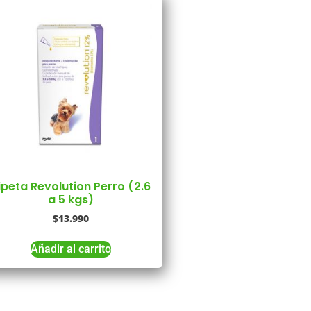
ipeta Revolution Perro (2.6
a 5 kgs)
$
13.990
Añadir al carrito