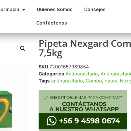
Farmacia
Quienes Somos
Consejos
Contáctenos
Pipeta Nexgard Com
7,5kg
SKU
72001657989854
Categories
Antiparasitario
,
Antiparasitari
Tags
antiparasitario
,
Combo
,
gatos
,
Nexg