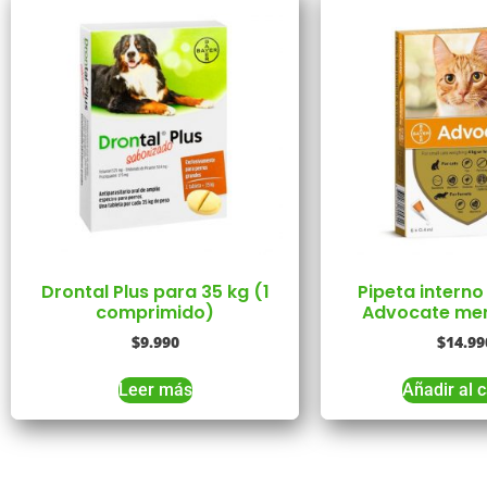
Drontal Plus para 35 kg (1
Pipeta interno
comprimido)
Advocate men
$
9.990
$
14.99
Leer más
Añadir al c