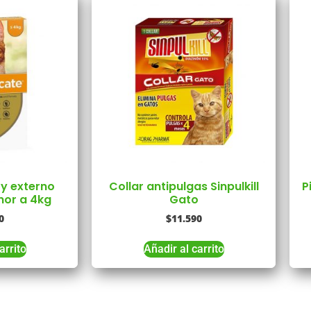
 y externo
Collar antipulgas Sinpulkill
P
or a 4kg
Gato
0
$
11.590
arrito
Añadir al carrito