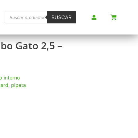
BUSCAR
bo Gato 2,5 –
o interno
ard
,
pipeta