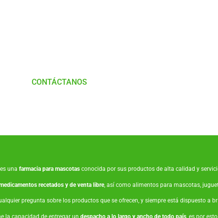
Tienes Dudas o consultas
munícate con
Nosotros
CONTÁCTANOS
es una
farmacia para mascotas
conocida por sus productos de alta calidad y servicio
medicamentos recetados y de venta libre
, así como
alimentos para mascotas
,
jugue
ualquier pregunta sobre los productos que se ofrecen, y siempre está dispuesto a 
ne la capacidad de entregar un
despacho a lo largo y ancho de todo país
, es por est