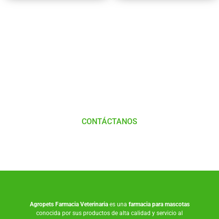
Tienes Dudas o consultas
Comunícate
con
Nosotros
CONTÁCTANOS
Agropets
Farmacia Veterinaria
es una
farmacia para mascotas
conocida por sus productos de alta calidad y servicio al