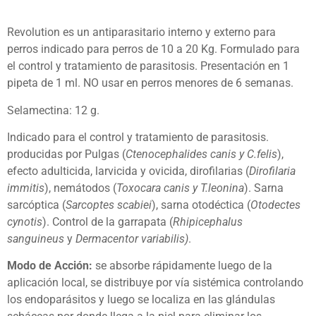
Revolution es un antiparasitario interno y externo para
perros indicado para perros de 10 a 20 Kg. Formulado para
el control y tratamiento de parasitosis. Presentación en 1
pipeta de 1 ml. NO usar en perros menores de 6 semanas.
Selamectina: 12 g.
Indicado para el control y tratamiento de parasitosis.
producidas por Pulgas (
Ctenocephalides canis y C.felis
),
efecto adulticida, larvicida y ovicida, dirofilarias (
Dirofilaria
immitis
), nemátodos (
Toxocara canis y T.leonina
). Sarna
sarcóptica (
Sarcoptes scabiei
), sarna otodéctica (
Otodectes
cynotis
). Control de la garrapata (
Rhipicephalus
sanguineus
y
Dermacentor variabilis)
.
Modo de Acción:
se absorbe rápidamente luego de la
aplicación local, se distribuye por vía sistémica controlando
los endoparásitos y luego se localiza en las glándulas