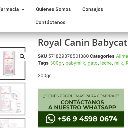
Farmacia
Quienes Somos
Consejos
Contáctenos
Royal Canin Babycat
SKU
571829378501380
Categories
Alime
Tags
300gr
,
babymilk
,
gato
,
leche
,
milk
,
R
300gr