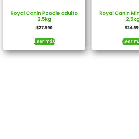
Royal Canin Poodle adulto
Royal Canin Min
2,5kg
2,5k
$
27.590
$
24.59
Leer más
Leer m
Co