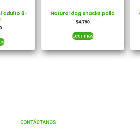
i adulto 8+
Natural dog snacks pollo
g
$
4.790
0
Leer más
ás
Tienes Dudas o consultas
munícate con
Nosotros
CONTÁCTANOS