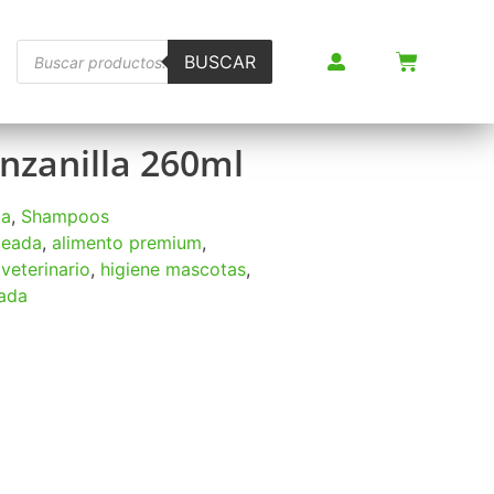
BUSCAR
zanilla 260ml
za
,
Shampoos
ceada
,
alimento premium
,
veterinario
,
higiene mascotas
,
zada