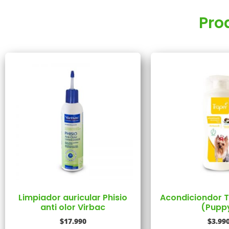
Pro
Limpiador auricular Phisio
Acondiciondor T
anti olor Virbac
(Pupp
$
17.990
$
3.99