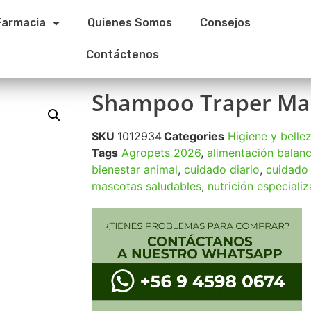
Farmacia
Quienes Somos
Consejos
Contáctenos
Shampoo Traper Man
SKU
1012934
Categories
Higiene y belle
Tags
Agropets 2026
,
alimentación balan
bienestar animal
,
cuidado diario
,
cuidado 
mascotas saludables
,
nutrición especiali