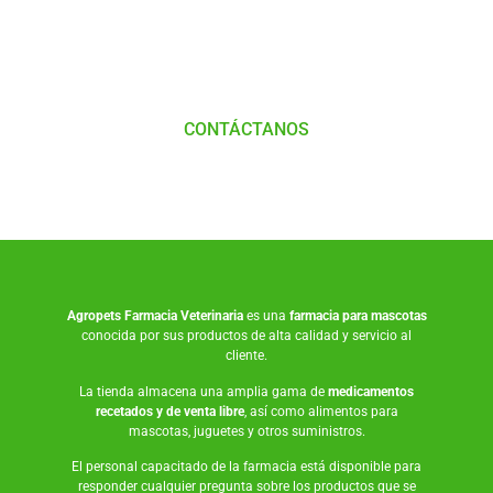
con
Nosotros
CONTÁCTANOS
Agropets
Farmacia Veterinaria
es una
farmacia para mascotas
conocida por sus productos de alta calidad y servicio al
cliente.
La tienda almacena una amplia gama de
medicamentos
recetados y de venta libre
, así como
alimentos para
mascotas
,
juguetes
y otros suministros.
El personal capacitado de la farmacia está disponible para
responder cualquier pregunta sobre los productos que se