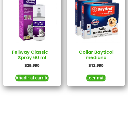
Feliway Classic –
Collar Bayticol
Spray 60 ml
mediano
$
29.990
$
13.990
Añadir al carrito
Leer más
Tienes Dudas o consultas
Comunícate