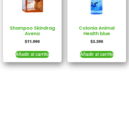
Shampoo Skindrag
Colonia Animal
Avena
Health blue
$
11.990
$
3.390
Añadir al carrito
Añadir al carrito
Tienes Dudas o consultas
Comunícate
con
Nosotros