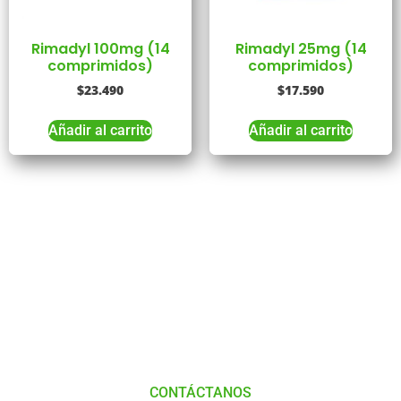
Rimadyl 100mg (14
Rimadyl 25mg (14
comprimidos)
comprimidos)
$
23.490
$
17.590
Añadir al carrito
Añadir al carrito
Tienes Dudas o consultas
Comunícate
con
Nosotros
CONTÁCTANOS