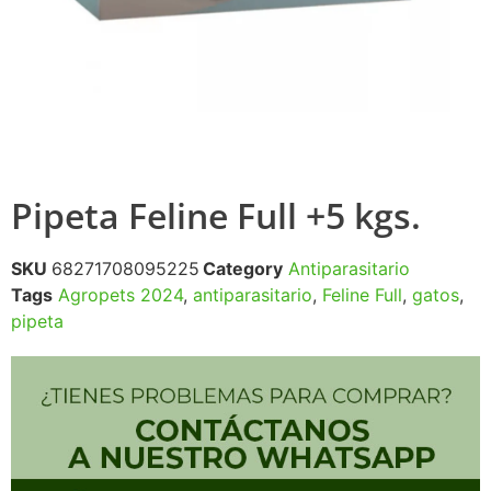
Pipeta Feline Full +5 kgs.
SKU
68271708095225
Category
Antiparasitario
Tags
Agropets 2024
,
antiparasitario
,
Feline Full
,
gatos
,
pipeta