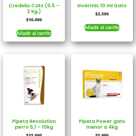
Credelio Cats (0.5 –
Invermic 10 ml Gato
2 kg.)
$
3.590
$
10.490
Añadir al carrito
Añadir al carrito
Pipeta Revolution
Pipeta Power gato
perro 5,1 – 10kg
menor a 4kg
$
15.890
$
5.990