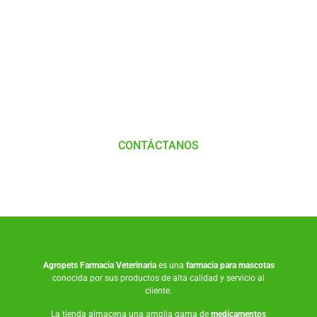
Tienes Dudas o consultas
Comunícate
con
Nosotros
CONTÁCTANOS
Agropets
Farmacia Veterinaria
es una
farmacia para mascotas
conocida por sus productos de alta calidad y servicio al
cliente.
La tienda almacena una amplia gama de
medicamentos