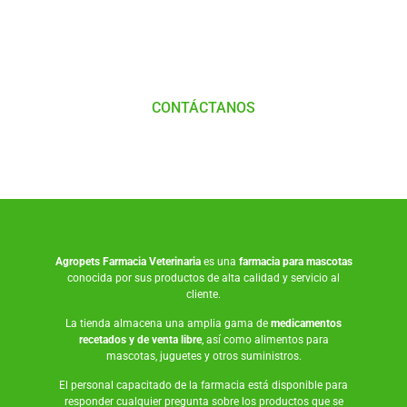
con
Nosotros
CONTÁCTANOS
Agropets
Farmacia Veterinaria
es una
farmacia para mascotas
conocida por sus productos de alta calidad y servicio al
cliente.
La tienda almacena una amplia gama de
medicamentos
recetados y de venta libre
, así como
alimentos para
mascotas
,
juguetes
y otros suministros.
El personal capacitado de la farmacia está disponible para
responder cualquier pregunta sobre los productos que se