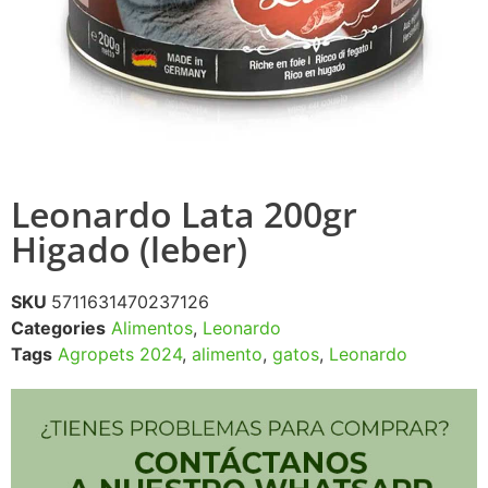
Leonardo Lata 200gr
Higado (leber)
SKU
5711631470237126
Categories
Alimentos
,
Leonardo
Tags
Agropets 2024
,
alimento
,
gatos
,
Leonardo