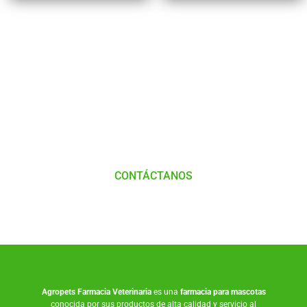
Tienes Dudas o consultas
Comunícate
con
Nosotros
CONTÁCTANOS
Agropets
Farmacia Veterinaria
es una
farmacia para mascotas
conocida por sus productos de alta calidad y servicio al