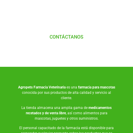
con
Nosotros
CONTÁCTANOS
Agropets
Farmacia Veterinaria
es una
farmacia para mascotas
conocida por sus productos de alta calidad y servicio al
cliente.
La tienda almacena una amplia gama de
medicamentos
recetados y de venta libre
, así como
alimentos para
mascotas
,
juguetes
y otros suministros.
El personal capacitado de la farmacia está disponible para