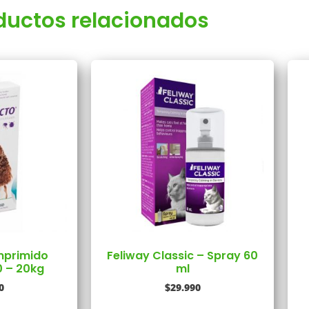
ductos relacionados
mprimido
Feliway Classic – Spray 60
0 – 20kg
ml
0
$
29.990