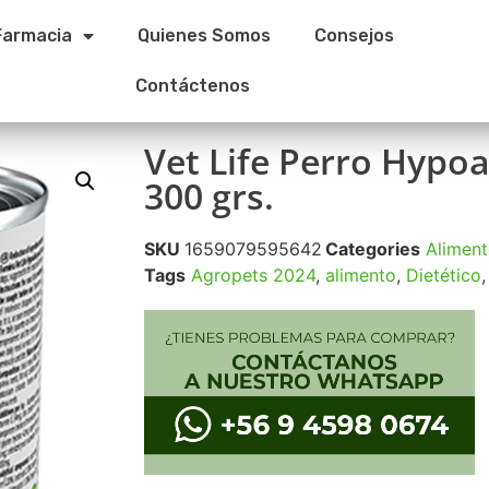
Farmacia
Quienes Somos
Consejos
Contáctenos
Vet Life Perro Hypoa
300 grs.
SKU
1659079595642
Categories
Alimen
Tags
Agropets 2024
,
alimento
,
Dietético