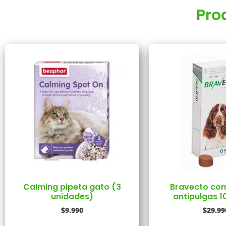
Pro
Calming pipeta gato (3
Bravecto co
unidades)
antipulgas 1
$
9.990
$
29.99