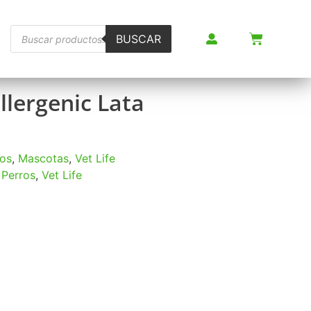
BUSCAR
llergenic Lata
tos
,
Mascotas
,
Vet Life
,
Perros
,
Vet Life