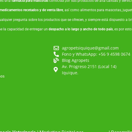
es una
farmacia para mascotas
conocida por sus productos de alta calidad y servicio
medicamentos recetados y de venta libre
, así como
alimentos para mascotas
,
jugue
ualquier pregunta sobre los productos que se ofrecen, y siempre está dispuesto a 
ne la capacidad de entregar un
despacho a lo largo y ancho de todo país
, es por est
agropetsiquique@gmail.com
Fono y WhatsApp: +56 9 4598 0674
Blog Agropets
Av. Progreso 2151 (Local 14)
Iquique.
mos