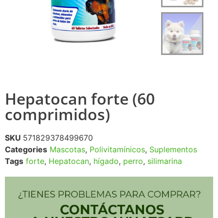
Hepatocan forte (60
comprimidos)
SKU
571829378499670
Categories
Mascotas
,
Polivitamínicos
,
Suplementos
Tags
forte
,
Hepatocan
,
hígado
,
perro
,
silimarina