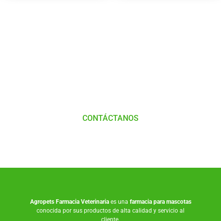
Tienes Dudas o consultas
Comunícate
con
Nosotros
CONTÁCTANOS
Agropets
Farmacia Veterinaria
es una
farmacia para mascotas
conocida por sus productos de alta calidad y servicio al
cliente.