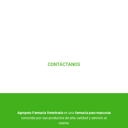
Tienes Dudas o consultas
Comunícate
con
Nosotros
CONTÁCTANOS
Agropets
Farmacia Veterinaria
es una
farmacia para mascotas
conocida por sus productos de alta calidad y servicio al
cliente.