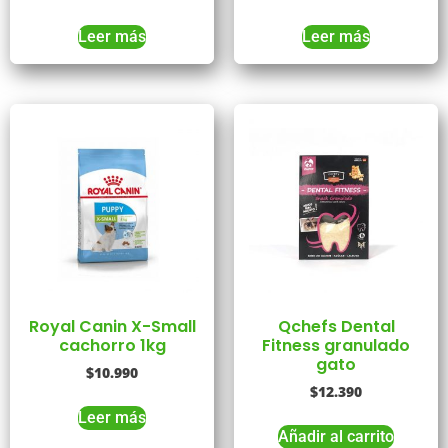
Leer más
Leer más
Royal Canin X-Small
Qchefs Dental
cachorro 1kg
Fitness granulado
gato
$
10.990
$
12.390
Leer más
Añadir al carrito