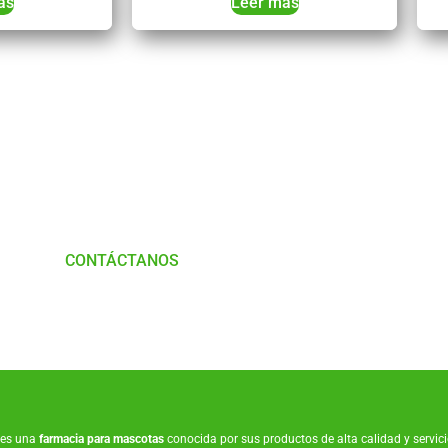
ás
Leer más
Tienes Dudas o consultas
munícate con
Nosotros
CONTÁCTANOS
es una
farmacia para mascotas
conocida por sus productos de alta calidad y servicio