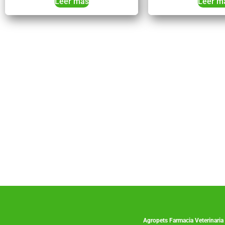
Leer más
Leer m
Co
Agropets
Farmacia Veterinaria