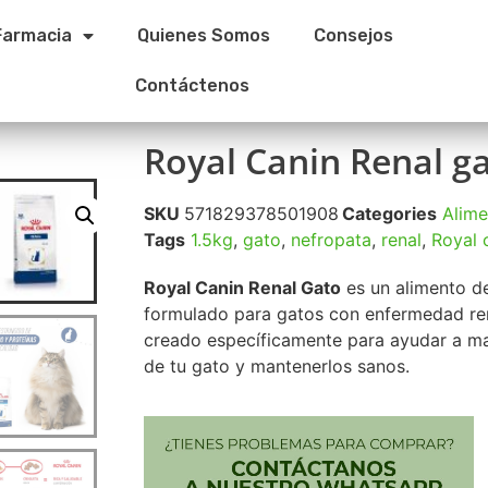
Farmacia
Quienes Somos
Consejos
Contáctenos
Royal Canin Renal ga
SKU
571829378501908
Categories
Alime
Tags
1.5kg
,
gato
,
nefropata
,
renal
,
Royal 
Royal Canin Renal Gato
es un alimento de
formulado para gatos con enfermedad ren
creado específicamente para ayudar a man
de tu gato y mantenerlos sanos.