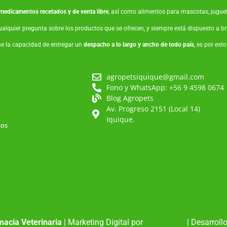
medicamentos recetados y de venta libre
, así como
alimentos para mascotas
,
jugue
ualquier pregunta sobre los productos que se ofrecen, y siempre está dispuesto a 
ne la capacidad de entregar un
despacho a lo largo y ancho de todo país
, es por est
agropetsiquique@gmail.com
Fono y WhatsApp: +56 9 4598 0674
Blog Agropets
Av. Progreso 2151 (Local 14)
Iquique.
mos
acia Veterinaria
| Marketing Digital por
DesignSEO
| Desarroll