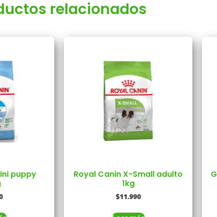
ductos relacionados
ini puppy
Royal Canin X-Small adulto
G
g
1kg
0
$
11.990